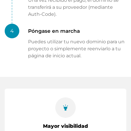
Una vez recibido el pago, el dominio se
transferirá a su proveedor (mediante
Auth-Code).
4
Póngase en marcha
Puedes utilizar tu nuevo dominio para un
proyecto o simplemente reenviarlo a tu
página de inicio actual.
highlight
Mayor visibilidad