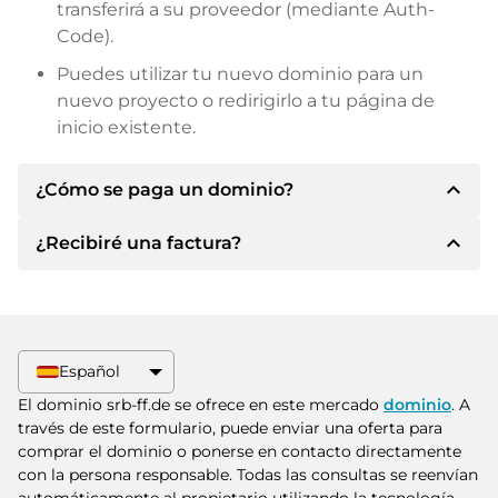
transferirá a su proveedor (mediante Auth-
Code).
Puedes utilizar tu nuevo dominio para un
nuevo proyecto o redirigirlo a tu página de
inicio existente.
expand_less
¿Cómo se paga un dominio?
expand_less
¿Recibiré una factura?
Tras llegar a un acuerdo, el propietario le
informará de los detalles del pago. A
continuación, el propietario le facilitará los datos
Sí, el vendedor le enviará la factura
bancarios SEPA y, si lo desea, también le ofrecerá
correspondiente. Para precios de compra
Paypal u otros métodos de pago.
superiores, también recibirá un contrato de
Español
compra adicional si lo solicita.
Indique siempre el nombre de dominio y el
El dominio srb-ff.de se ofrece en este mercado
dominio
. A
número de factura al realizar la transferencia.
través de este formulario, puede enviar una oferta para
comprar el dominio o ponerse en contacto directamente
con la persona responsable. Todas las consultas se reenvían