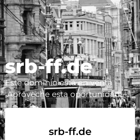
srb-ff.de
Este dominio está en venta -
¡Aproveche esta oportunidad!
srb-ff.de